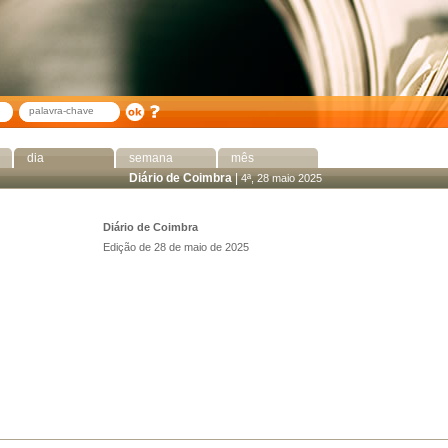
dia
semana
mês
Diário de Coimbra
|
4ª, 28 maio 2025
Diário de Coimbra
Edição de 28 de maio de 2025