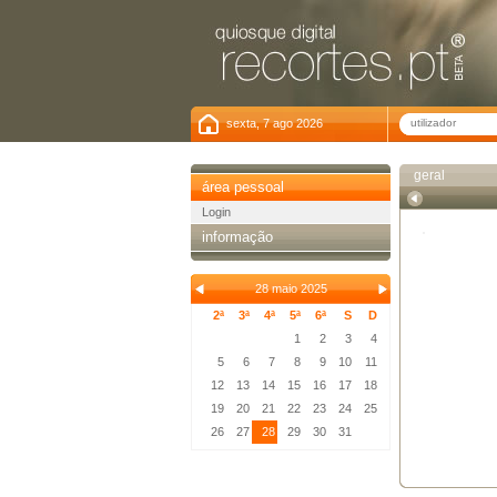
sexta, 7 ago 2026
geral
área pessoal
Login
informação
28 maio 2025
2ª
3ª
4ª
5ª
6ª
S
D
1
2
3
4
5
6
7
8
9
10
11
12
13
14
15
16
17
18
19
20
21
22
23
24
25
26
27
28
29
30
31