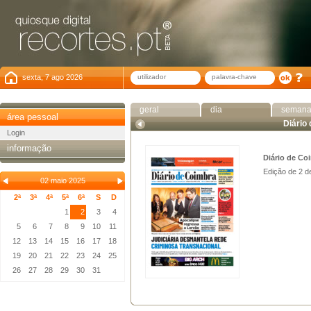
sexta, 7 ago 2026
geral
dia
seman
área pessoal
Diário
Login
informação
Diário de Co
Edição de 2 d
02 maio 2025
2ª
3ª
4ª
5ª
6ª
S
D
1
2
3
4
5
6
7
8
9
10
11
12
13
14
15
16
17
18
19
20
21
22
23
24
25
26
27
28
29
30
31