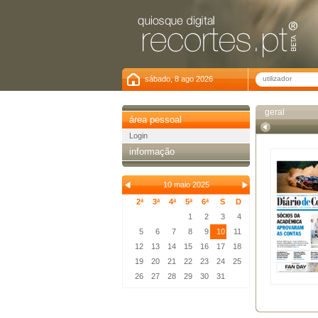
sábado, 8 ago 2026
geral
área pessoal
Login
informação
10 maio 2025
2ª
3ª
4ª
5ª
6ª
S
D
1
2
3
4
5
6
7
8
9
10
11
12
13
14
15
16
17
18
19
20
21
22
23
24
25
26
27
28
29
30
31