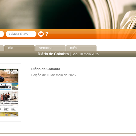
dia
semana
mês
Diário de Coimbra
|
Sáb, 10 maio 2025
Diário de Coimbra
Edição de 10 de maio de 2025