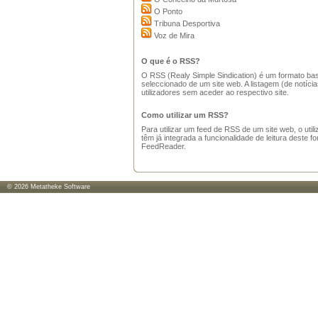
O Ponto
Tribuna Desportiva
Voz de Mira
O que é o RSS?
O RSS (Realy Simple Sindication) é um formato ba
seleccionado de um site web. A listagem (de notícia
utilizadores sem aceder ao respectivo site.
Como utilizar um RSS?
Para utilizar um feed de RSS de um site web, o uti
têm já integrada a funcionalidade de leitura deste 
FeedReader
.
© 2026
Metatheke Software