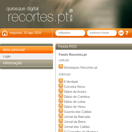
segunda, 10 ago 2026
Feeds RSS
área pessoal
Feeds Recortes.pt
Login
GERAIS
informação
Destaques Recortes.pt
JORNAIS
A Verdade
Cerveira Nova
Diário de Aveiro
Diário de Coimbra
Diário de Leiria
Diário de Viseu
Gazeta das Caldas
Jornal da Bairrada
Jornal da Beira
Jornal das Caldas
O Concelho da Murtosa