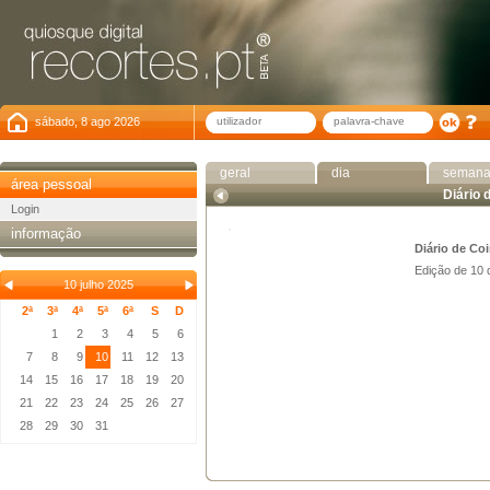
sábado, 8 ago 2026
geral
dia
seman
área pessoal
Diário 
Login
informação
Diário de Co
Edição de 10 
10 julho 2025
2ª
3ª
4ª
5ª
6ª
S
D
1
2
3
4
5
6
7
8
9
10
11
12
13
14
15
16
17
18
19
20
21
22
23
24
25
26
27
28
29
30
31