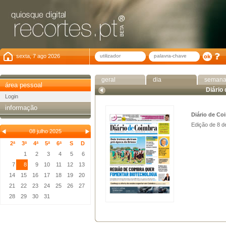
sexta, 7 ago 2026
geral
dia
seman
área pessoal
Diário
Login
informação
Diário de Co
Edição de 8 d
08 julho 2025
2ª
3ª
4ª
5ª
6ª
S
D
1
2
3
4
5
6
7
8
9
10
11
12
13
14
15
16
17
18
19
20
21
22
23
24
25
26
27
28
29
30
31