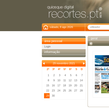
sábado, 8 ago 2026
geral
área pessoal
Login
informação
29 novembro 2021
2ª
3ª
4ª
5ª
6ª
S
D
1
2
3
4
5
6
7
8
9
10
11
12
13
14
15
16
17
18
19
20
21
22
23
24
25
26
27
28
29
30