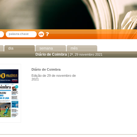
dia
semana
mês
Diário de Coimbra
|
2ª, 29 novembro 2021
Diário de Coimbra
Edição de 29 de novembro de
2021