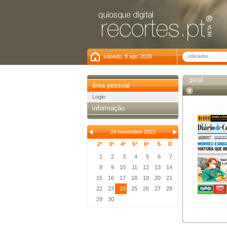
sábado, 8 ago 2026
geral
área pessoal
Login
informação
24 novembro 2021
2ª
3ª
4ª
5ª
6ª
S
D
1
2
3
4
5
6
7
8
9
10
11
12
13
14
15
16
17
18
19
20
21
22
23
24
25
26
27
28
29
30