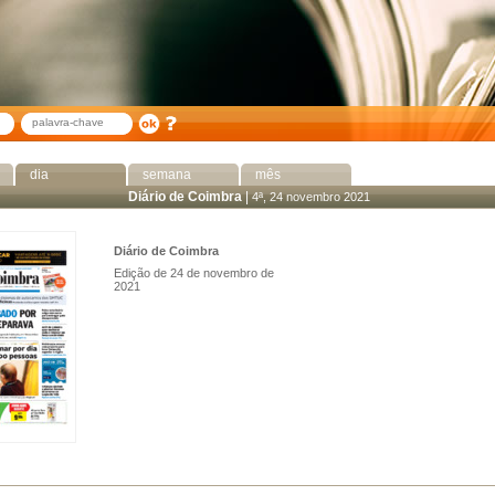
dia
semana
mês
Diário de Coimbra
|
4ª, 24 novembro 2021
Diário de Coimbra
Edição de 24 de novembro de
2021