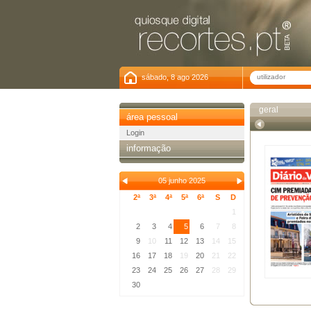
sábado, 8 ago 2026
geral
área pessoal
Login
informação
05 junho 2025
2ª
3ª
4ª
5ª
6ª
S
D
1
2
3
4
5
6
7
8
9
10
11
12
13
14
15
16
17
18
19
20
21
22
23
24
25
26
27
28
29
30