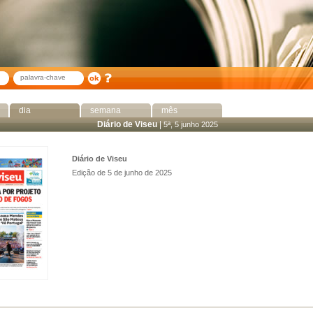
dia
semana
mês
Diário de Viseu
|
5ª, 5 junho 2025
Diário de Viseu
Edição de 5 de junho de 2025