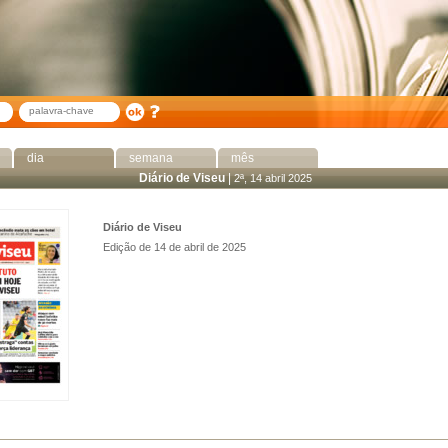
dia
semana
mês
Diário de Viseu
|
2ª, 14 abril 2025
Diário de Viseu
Edição de 14 de abril de 2025