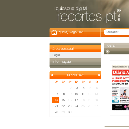
quinta, 6 ago 2026
geral
área pessoal
Login
informação
14 abril 2025
2ª
3ª
4ª
5ª
6ª
S
D
1
2
3
4
5
6
7
8
9
10
11
12
13
14
15
16
17
18
19
20
21
22
23
24
25
26
27
28
29
30