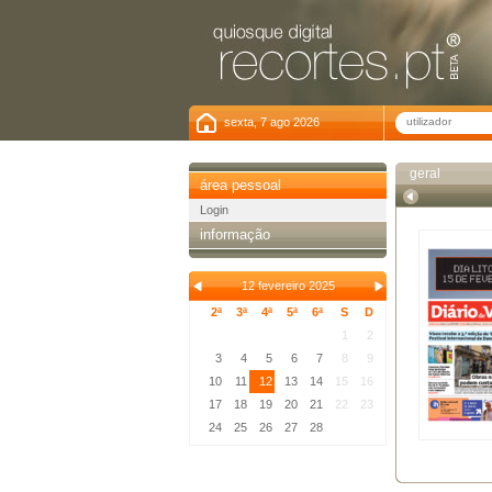
sexta, 7 ago 2026
geral
área pessoal
Login
informação
12 fevereiro 2025
2ª
3ª
4ª
5ª
6ª
S
D
1
2
3
4
5
6
7
8
9
10
11
12
13
14
15
16
17
18
19
20
21
22
23
24
25
26
27
28