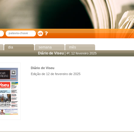
dia
semana
mês
Diário de Viseu
|
4ª, 12 fevereiro 2025
Diário de Viseu
Edição de 12 de fevereiro de 2025