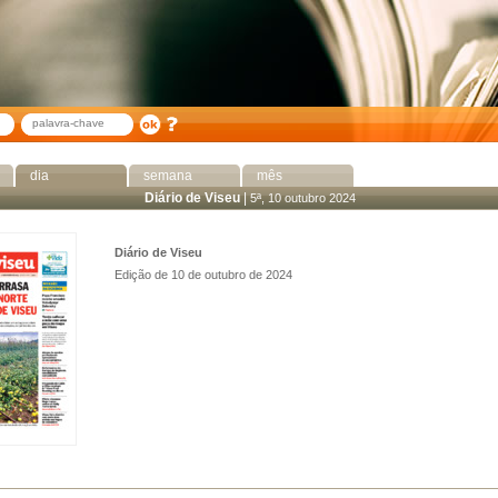
dia
semana
mês
Diário de Viseu
|
5ª, 10 outubro 2024
Diário de Viseu
Edição de 10 de outubro de 2024