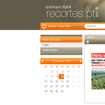
sábado, 8 ago 2026
geral
área pessoal
Login
informação
10 outubro 2024
2ª
3ª
4ª
5ª
6ª
S
D
1
2
3
4
5
6
7
8
9
10
11
12
13
14
15
16
17
18
19
20
21
22
23
24
25
26
27
28
29
30
31