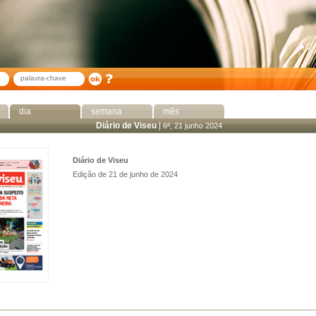
dia
semana
mês
Diário de Viseu
|
6ª, 21 junho 2024
Diário de Viseu
Edição de 21 de junho de 2024