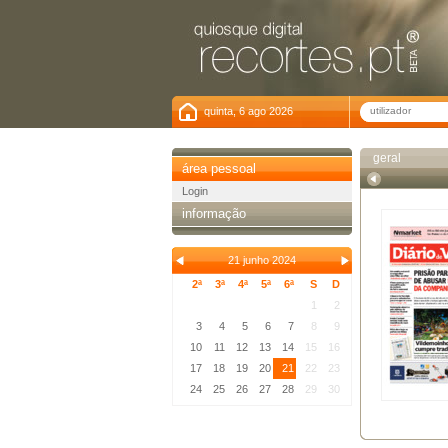
quinta, 6 ago 2026
geral
área pessoal
Login
informação
21 junho 2024
2ª
3ª
4ª
5ª
6ª
S
D
1
2
3
4
5
6
7
8
9
10
11
12
13
14
15
16
17
18
19
20
21
22
23
24
25
26
27
28
29
30