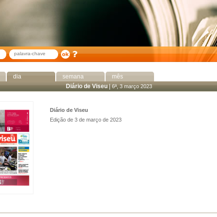
dia
semana
mês
Diário de Viseu
|
6ª, 3 março 2023
Diário de Viseu
Edição de 3 de março de 2023