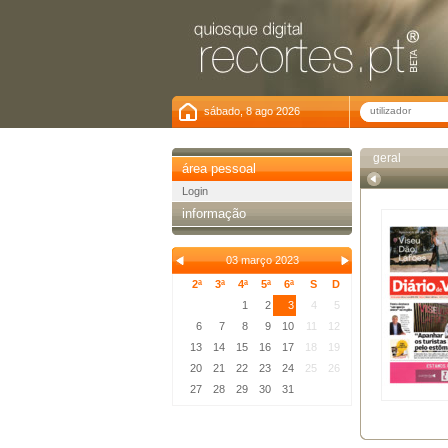
sábado, 8 ago 2026
geral
área pessoal
Login
informação
03 março 2023
2ª
3ª
4ª
5ª
6ª
S
D
1
2
3
4
5
6
7
8
9
10
11
12
13
14
15
16
17
18
19
20
21
22
23
24
25
26
27
28
29
30
31