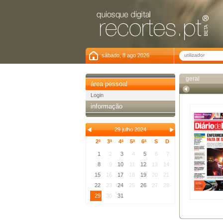
sábado, 8 ago 2026
geral
área pessoal
Login
informação
29 julho 2024
2ª
3ª
4ª
5ª
6ª
S
D
1
2
3
4
5
6
7
8
9
10
11
12
13
14
15
16
17
18
19
20
21
22
23
24
25
26
27
28
29
30
31