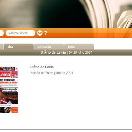
dia
semana
mês
Diário de Leiria
|
2ª, 29 julho 2024
Diário de Leiria
Edição de 29 de julho de 2024