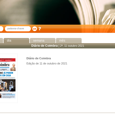
dia
semana
mês
Diário de Coimbra
|
2ª, 11 outubro 2021
Diário de Coimbra
Edição de 11 de outubro de 2021