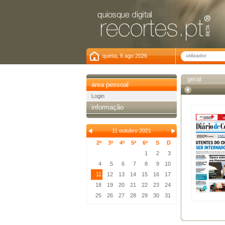
quinta, 6 ago 2026
geral
área pessoal
Login
informação
11 outubro 2021
2ª
3ª
4ª
5ª
6ª
S
D
1
2
3
4
5
6
7
8
9
10
11
12
13
14
15
16
17
18
19
20
21
22
23
24
25
26
27
28
29
30
31