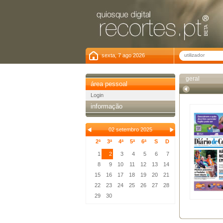
sexta, 7 ago 2026
geral
área pessoal
Login
informação
02 setembro 2025
2ª
3ª
4ª
5ª
6ª
S
D
1
2
3
4
5
6
7
8
9
10
11
12
13
14
15
16
17
18
19
20
21
22
23
24
25
26
27
28
29
30