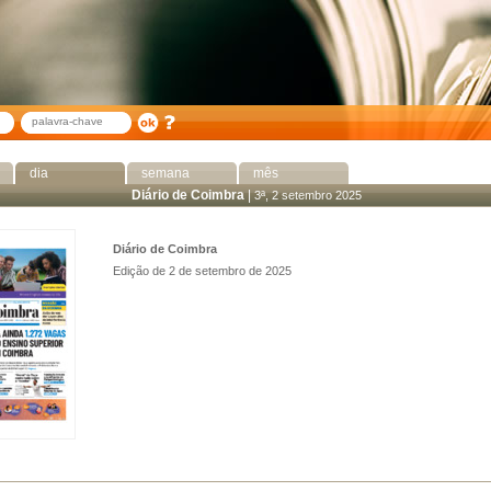
dia
semana
mês
Diário de Coimbra
|
3ª, 2 setembro 2025
Diário de Coimbra
Edição de 2 de setembro de 2025