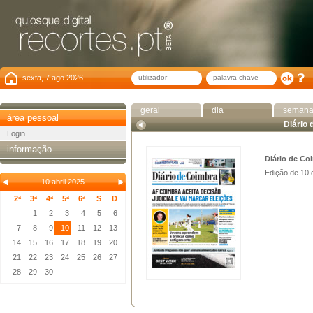
sexta, 7 ago 2026
geral
dia
seman
área pessoal
Diário
Login
informação
Diário de Co
Edição de 10 
10 abril 2025
2ª
3ª
4ª
5ª
6ª
S
D
1
2
3
4
5
6
7
8
9
10
11
12
13
14
15
16
17
18
19
20
21
22
23
24
25
26
27
28
29
30