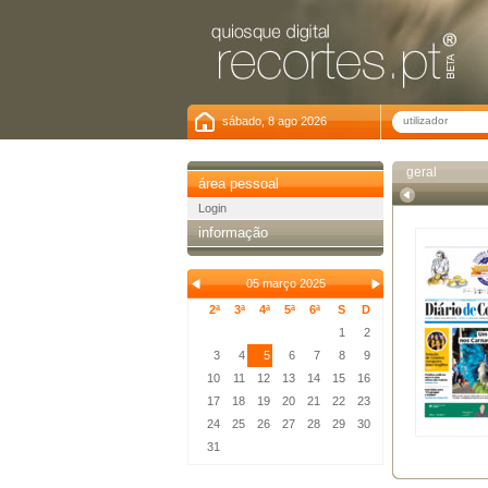
sábado, 8 ago 2026
geral
área pessoal
Login
informação
05 março 2025
2ª
3ª
4ª
5ª
6ª
S
D
1
2
3
4
5
6
7
8
9
10
11
12
13
14
15
16
17
18
19
20
21
22
23
24
25
26
27
28
29
30
31