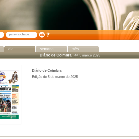
dia
semana
mês
Diário de Coimbra
|
4ª, 5 março 2025
Diário de Coimbra
Edição de 5 de março de 2025