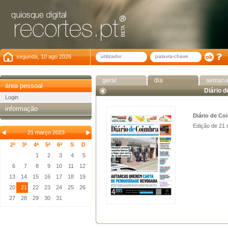
segunda, 10 ago 2026
geral
dia
seman
área pessoal
Diário 
Login
informação
Diário de Co
Edição de 21
21 março 2023
2ª
3ª
4ª
5ª
6ª
S
D
1
2
3
4
5
6
7
8
9
10
11
12
13
14
15
16
17
18
19
20
21
22
23
24
25
26
27
28
29
30
31