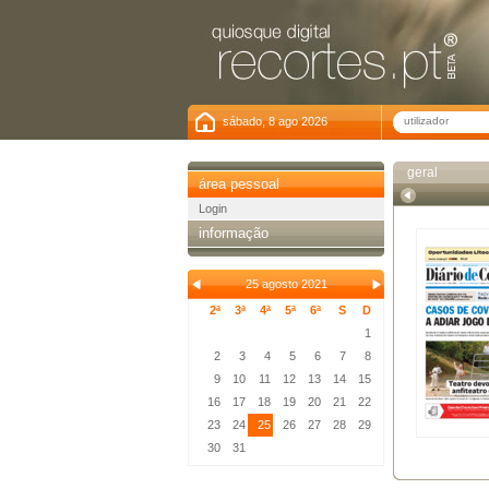
sábado, 8 ago 2026
geral
área pessoal
Login
informação
25 agosto 2021
2ª
3ª
4ª
5ª
6ª
S
D
1
2
3
4
5
6
7
8
9
10
11
12
13
14
15
16
17
18
19
20
21
22
23
24
25
26
27
28
29
30
31