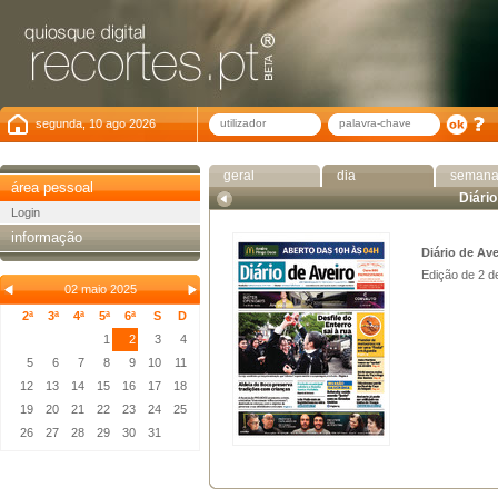
segunda, 10 ago 2026
geral
dia
seman
área pessoal
Diário
Login
informação
Diário de Ave
Edição de 2 d
02 maio 2025
2ª
3ª
4ª
5ª
6ª
S
D
1
2
3
4
5
6
7
8
9
10
11
12
13
14
15
16
17
18
19
20
21
22
23
24
25
26
27
28
29
30
31