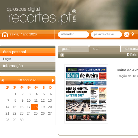
sexta, 7 ago 2026
geral
dia
seman
área pessoal
Diário
Login
informação
Diário de Ave
Edição de 18 
18 abril 2025
2ª
3ª
4ª
5ª
6ª
S
D
1
2
3
4
5
6
7
8
9
10
11
12
13
14
15
16
17
18
19
20
21
22
23
24
25
26
27
28
29
30