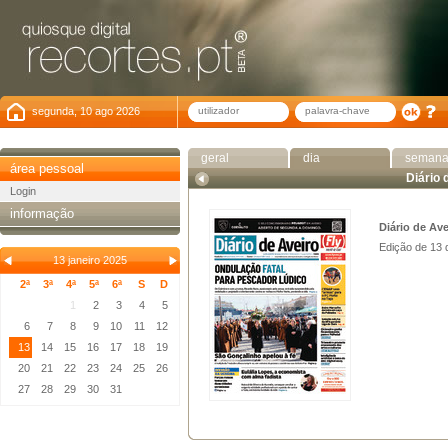
segunda, 10 ago 2026
geral
dia
seman
área pessoal
Diário 
Login
informação
Diário de Ave
Edição de 13 
13 janeiro 2025
2ª
3ª
4ª
5ª
6ª
S
D
1
2
3
4
5
6
7
8
9
10
11
12
13
14
15
16
17
18
19
20
21
22
23
24
25
26
27
28
29
30
31