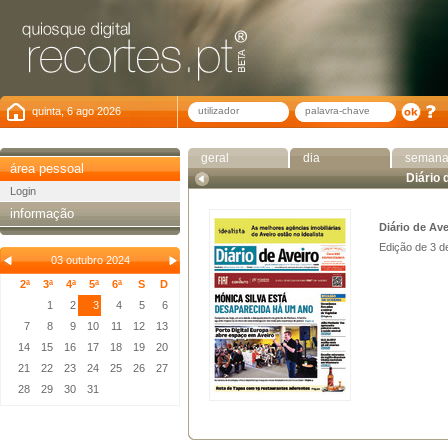
quinta, 6 ago 2026
geral
dia
seman
área pessoal
Diário 
Login
informação
Diário de Ave
Edição de 3 d
03 outubro 2024
2ª
3ª
4ª
5ª
6ª
S
D
1
2
3
4
5
6
7
8
9
10
11
12
13
14
15
16
17
18
19
20
21
22
23
24
25
26
27
28
29
30
31