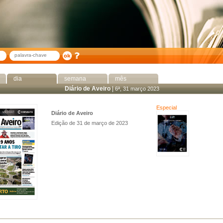
dia
semana
mês
Diário de Aveiro
|
6ª, 31 março 2023
Especial
Diário de Aveiro
Edição de 31 de março de 2023