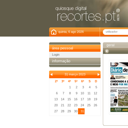
quinta, 6 ago 2026
geral
área pessoal
Login
informação
31 março 2023
2ª
3ª
4ª
5ª
6ª
S
D
1
2
3
4
5
6
7
8
9
10
11
12
13
14
15
16
17
18
19
20
21
22
23
24
25
26
27
28
29
30
31