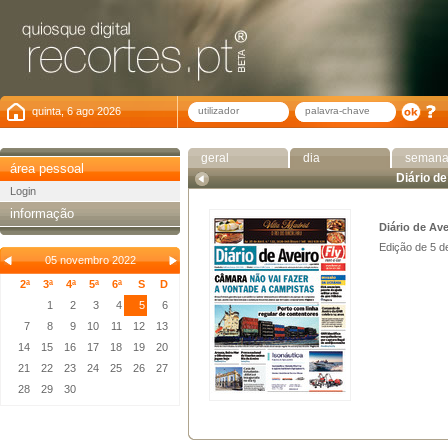
quinta, 6 ago 2026
geral
dia
seman
área pessoal
Diário de
Login
informação
Diário de Ave
Edição de 5 
05 novembro 2022
2ª
3ª
4ª
5ª
6ª
S
D
1
2
3
4
5
6
7
8
9
10
11
12
13
14
15
16
17
18
19
20
21
22
23
24
25
26
27
28
29
30