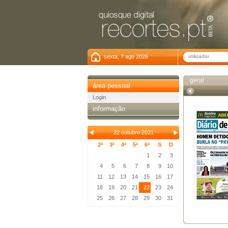
sexta, 7 ago 2026
geral
área pessoal
Login
informação
22 outubro 2021
2ª
3ª
4ª
5ª
6ª
S
D
1
2
3
4
5
6
7
8
9
10
11
12
13
14
15
16
17
18
19
20
21
22
23
24
25
26
27
28
29
30
31