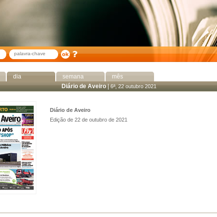
dia
semana
mês
Diário de Aveiro
|
6ª, 22 outubro 2021
Diário de Aveiro
Edição de 22 de outubro de 2021