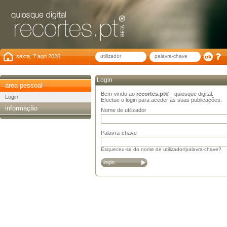
sexta, 7 ago 2026
Login
área pessoal
Bem-vindo ao
recortes.pt®
- quiosque digital.
Login
Efectue o login para aceder às suas publicações.
informação
Nome de utilizador
Palavra-chave
Esqueceu-se do nome de utilizador/palavra-chave?
login