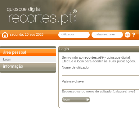
segunda, 10 ago 2026
Login
área pessoal
Bem-vindo ao
recortes.pt®
- quiosque digital.
Login
Efectue o login para aceder às suas publicações.
informação
Nome de utilizador
Palavra-chave
Esqueceu-se do nome de utilizador/palavra-chave?
login