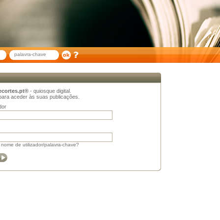
ecortes.pt®
- quiosque digital.
 para aceder às suas publicações.
dor
nome de utilizador/palavra-chave?