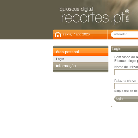
sexta, 7 ago 2026
Login
área pessoal
Bem-vindo ao
r
Login
Efectue o login
informação
Nome de utiliza
Palavra-chave
Esqueceu-se do 
login