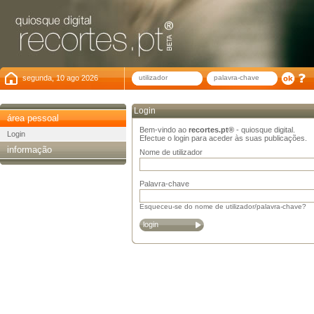
segunda, 10 ago 2026
Login
área pessoal
Bem-vindo ao
recortes.pt®
- quiosque digital.
Login
Efectue o login para aceder às suas publicações.
informação
Nome de utilizador
Palavra-chave
Esqueceu-se do nome de utilizador/palavra-chave?
login