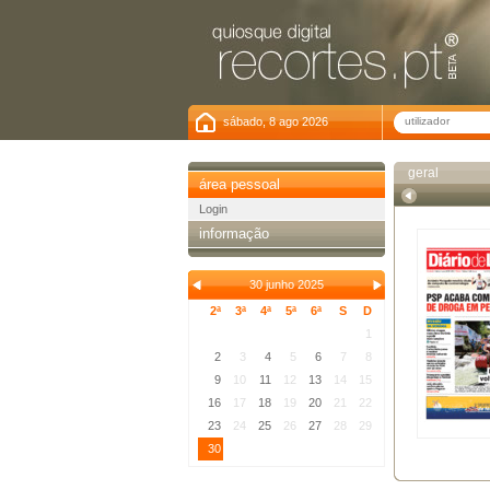
sábado, 8 ago 2026
geral
área pessoal
Login
informação
30 junho 2025
2ª
3ª
4ª
5ª
6ª
S
D
1
2
3
4
5
6
7
8
9
10
11
12
13
14
15
16
17
18
19
20
21
22
23
24
25
26
27
28
29
30