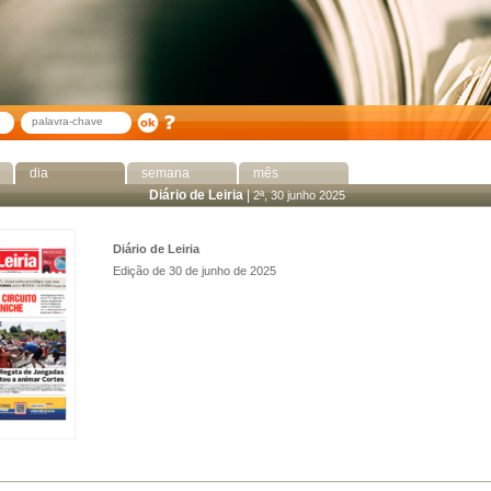
dia
semana
mês
Diário de Leiria
|
2ª, 30 junho 2025
Diário de Leiria
Edição de 30 de junho de 2025