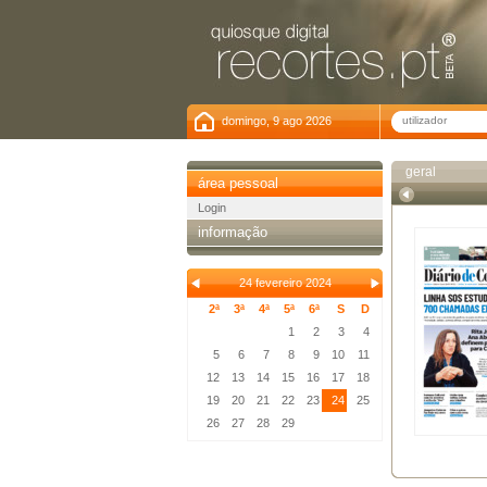
domingo, 9 ago 2026
geral
área pessoal
Login
informação
24 fevereiro 2024
2ª
3ª
4ª
5ª
6ª
S
D
1
2
3
4
5
6
7
8
9
10
11
12
13
14
15
16
17
18
19
20
21
22
23
24
25
26
27
28
29